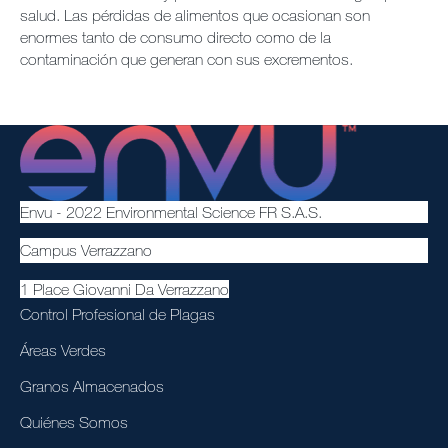
salud. Las pérdidas de alimentos que ocasionan son
enormes tanto de consumo directo como de la
contaminación que generan con sus excrementos.
Envu - 2022 Environmental Science FR S.A.S.
Campus Verrazzano
1 Place Giovanni Da Verrazzano
Control Profesional de Plagas
Áreas Verdes
Granos Almacenados
Quiénes Somos