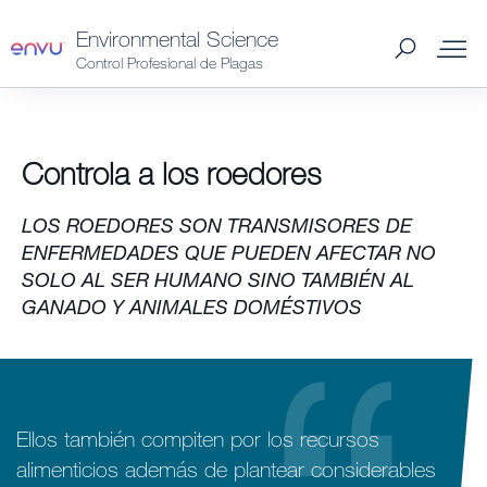
Environmental Science
Control Profesional de Plagas
Productos Spain
Controla a los roedores
Plagas Spain
LOS ROEDORES SON TRANSMISORES DE
ENFERMEDADES QUE PUEDEN AFECTAR NO
Catálogo 2026 Spain
SOLO AL SER HUMANO SINO TAMBIÉN AL
GANADO Y ANIMALES DOMÉSTIVOS
Distribuidores Spain
Consejos y preguntas
Ellos también compiten por los recursos
alimenticios además de plantear considerables
Noticias y Artículos